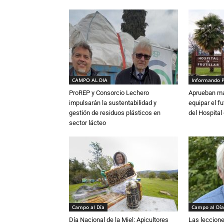
CAMPO AL DIA
Informando 
ProREP y Consorcio Lechero
Aprueban má
impulsarán la sustentabilidad y
equipar el fu
gestión de residuos plásticos en
del Hospital 
sector lácteo
Campo al Día
Campo al Día
Día Nacional de la Miel: Apicultores
Las leccione