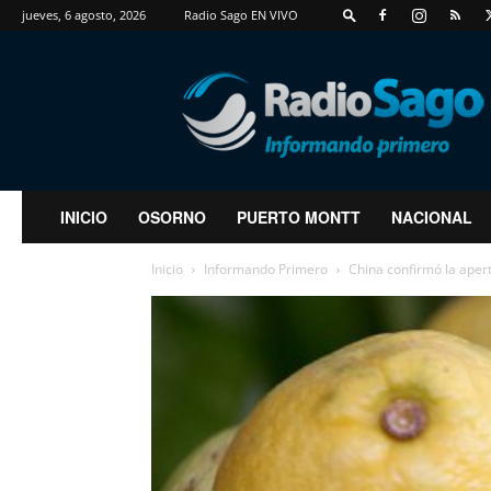
jueves, 6 agosto, 2026
Radio Sago EN VIVO
RadioSago
INICIO
OSORNO
PUERTO MONTT
NACIONAL
Inicio
Informando Primero
China confirmó la apert