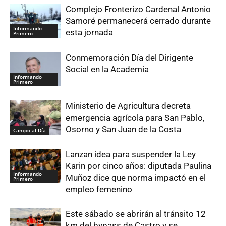
Complejo Fronterizo Cardenal Antonio
Samoré permanecerá cerrado durante
Informando
esta jornada
Primero
Conmemoración Día del Dirigente
Social en la Academia
Informando
Primero
Ministerio de Agricultura decreta
emergencia agrícola para San Pablo,
Osorno y San Juan de la Costa
Campo al Día
Lanzan idea para suspender la Ley
Karin por cinco años: diputada Paulina
Informando
Muñoz dice que norma impactó en el
Primero
empleo femenino
Este sábado se abrirán al tránsito 12
km del bypass de Castro y se