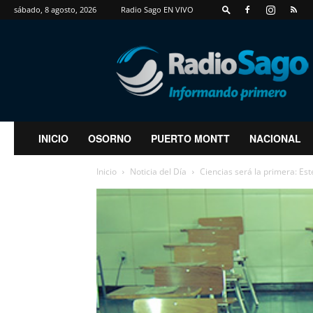
sábado, 8 agosto, 2026
Radio Sago EN VIVO
RadioSago
INICIO
OSORNO
PUERTO MONTT
NACIONAL
Inicio
Noticia del Día
Ciencias será la primera: Es