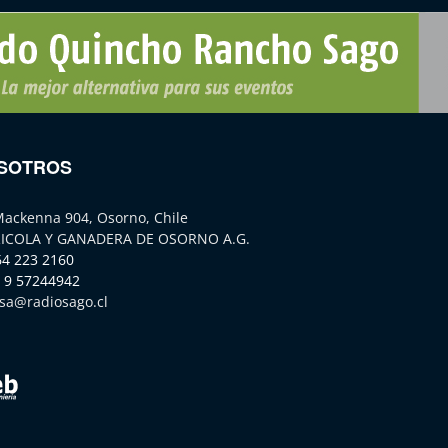
SOTROS
Mackenna 904, Osorno, Chile
ICOLA Y GANADERA DE OSORNO A.G.
64 223 2160
 9 57244942
sa@radiosago.cl