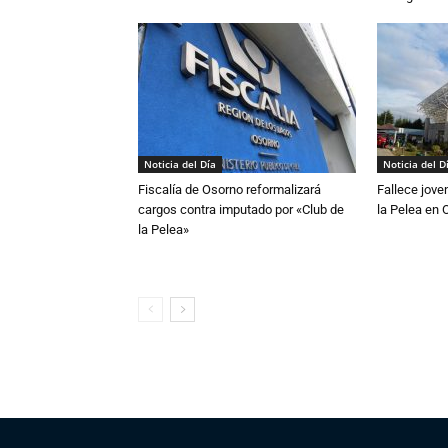
Noticia del Día
Noticia del D
Fiscalía de Osorno reformalizará
Fallece jove
cargos contra imputado por «Club de
la Pelea en 
la Pelea»