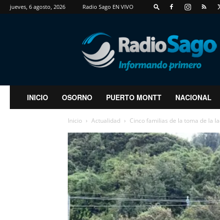
jueves, 6 agosto, 2026
Radio Sago EN VIVO
RadioSago
INICIO
OSORNO
PUERTO MONTT
NACIONAL
Inicio
Actualidad
Cinco familias de la toma de la l