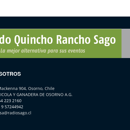
SOTROS
Mackenna 904, Osorno, Chile
ICOLA Y GANADERA DE OSORNO A.G.
64 223 2160
 9 57244942
sa@radiosago.cl