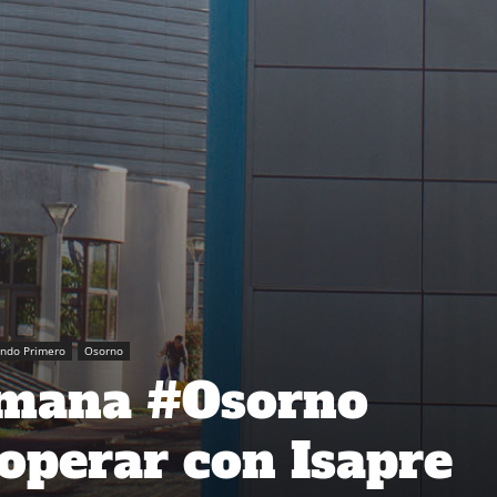
ando Primero
Osorno
emana #Osorno
operar con Isapre