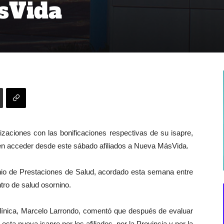
sVida
izaciones con las bonificaciones respectivas de su isapre,
n acceder desde este sábado afiliados a Nueva MásVida.
io de Prestaciones de Salud, acordado esta semana entre
ntro de salud osornino.
Clínica, Marcelo Larrondo, comentó que después de evaluar
sta nueva isapre por los afiliados, por la Provincia y por la