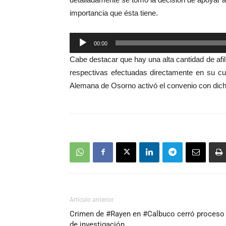
importancia que ésta tiene.
Reproductor
00:00
de
Cabe destacar que hay una alta cantidad de afi
audio
respectivas efectuadas directamente en su cuen
Alemana de Osorno activó el convenio con dich
Artículo anterior
Crimen de #Rayen en #Calbuco cerró proceso
de investigación