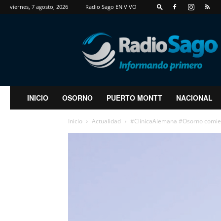
viernes, 7 agosto, 2026
Radio Sago EN VIVO
RadioSago
INICIO
OSORNO
PUERTO MONTT
NACIONAL
Inicio
Actualidad
#ClínicaAlemana #Osorno comie