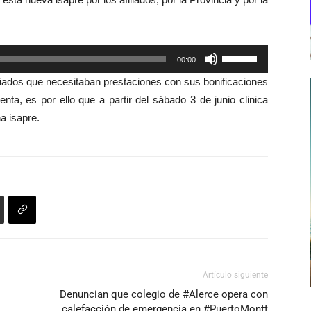
Utiliza
00:00
las
liados que necesitaban prestaciones con sus bonificaciones
teclas
ta, es por ello que a partir del sábado 3 de junio clinica
de
a isapre.
flecha
arriba/abajo
para
aumentar
o
disminuir
el
volumen.
Artículo siguiente
Denuncian que colegio de #Alerce opera con
calefacción de emergencia en #PuertoMontt