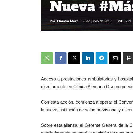
Nueva #Má
Por
Claudia Mora
-
6 de junio de 2017
1729
Acceso a prestaciones ambulatorias y hospital
directamente en Clínica Alemana Osorno puede
Con esta acción, comienza a operar el Conven
la nueva institución de salud previsional y el ce
Sobre esta alianza, el Gerente General de la 
detalladamente se tomó la decisión de apoyar a e