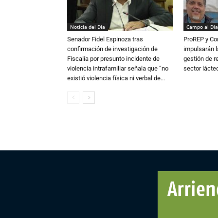
Noticia del Día
Campo al Día
Senador Fidel Espinoza tras
ProREP y Co
confirmación de investigación de
impulsarán l
Fiscalía por presunto incidente de
gestión de r
violencia intrafamiliar señala que “no
sector lácte
existió violencia física ni verbal de...