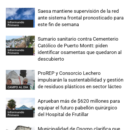
Saesa mantiene supervisión de la red
ante sistema frontal pronosticado para
Informando
este fin de semana
Primero
Sumario sanitario contra Cementerio
Católico de Puerto Montt: piden
Informando
identificar osamentas que quedaron al
Primero
descubierto
ProREP y Consorcio Lechero
impulsarán la sustentabilidad y gestión
de residuos plásticos en sector lácteo
CAMPO AL DIA
Aprueban más de $620 millones para
equipar el futuro pabellón quirúrgico
Informando
del Hospital de Frutillar
Primero
Municipalidad de Osorno clarifica que