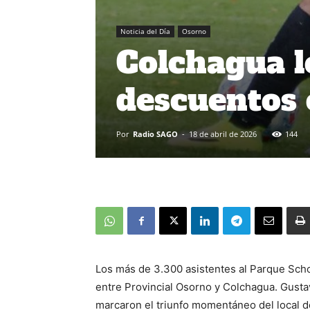
Noticia del Día
Osorno
Colchagua l
descuentos 
Por
Radio SAGO
-
18 de abril de 2026
144
Los más de 3.300 asistentes al Parque Scho
entre Provincial Osorno y Colchagua. Gustav
marcaron el triunfo momentáneo del local d