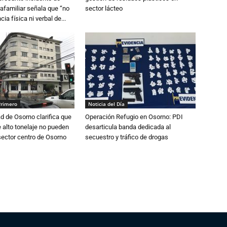
trafamiliar señala que “no
sector lácteo
cia física ni verbal de...
Primero
Noticia del Día
d de Osorno clarifica que
Operación Refugio en Osorno: PDI
alto tonelaje no pueden
desarticula banda dedicada al
 sector centro de Osorno
secuestro y tráfico de drogas