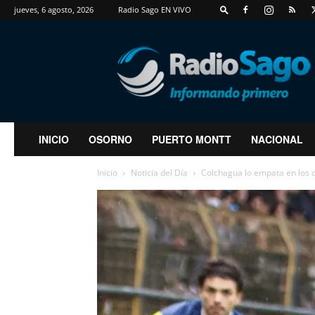
jueves, 6 agosto, 2026
Radio Sago EN VIVO
RadioSago
INICIO
OSORNO
PUERTO MONTT
NACIONAL
Inicio
Noticia del Día
Colchagua lo empata en los d