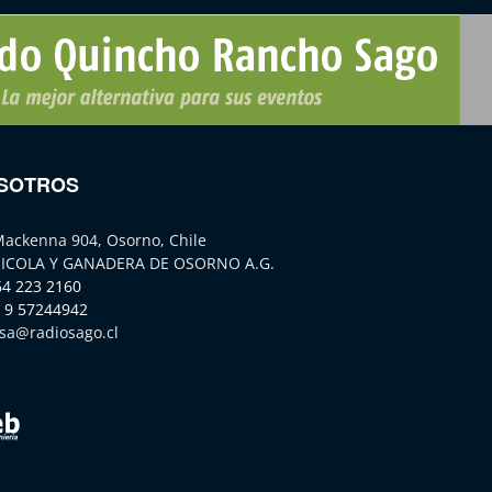
SOTROS
Mackenna 904, Osorno, Chile
ICOLA Y GANADERA DE OSORNO A.G.
64 223 2160
 9 57244942
sa@radiosago.cl