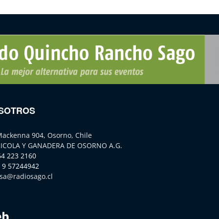
SOTROS
Mackenna 904, Osorno, Chile
ICOLA Y GANADERA DE OSORNO A.G.
64 223 2160
 9 57244942
sa@radiosago.cl