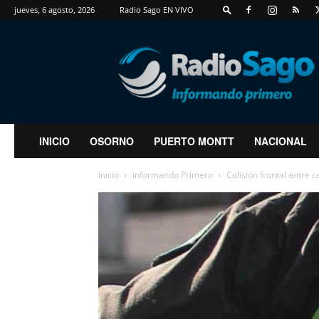
jueves, 6 agosto, 2026
Radio Sago EN VIVO
RadioSago
INICIO
OSORNO
PUERTO MONTT
NACIONAL
Inicio
Informando Primero
Colisión frontal entre 