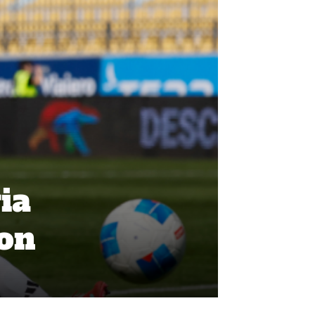
ia
ton