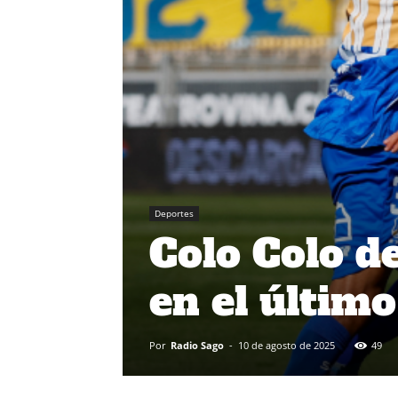
Deportes
Colo Colo de
en el últim
Por
Radio Sago
-
10 de agosto de 2025
49