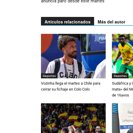
anuncia paro desde este martes
Artículos relacionados
Más del autor
Deportes
Deportes
Vozinha llega el martes a Chile para
Sudáfrica y
cerrar su fichaje en Colo Colo
mata» del Mu
de 16avos