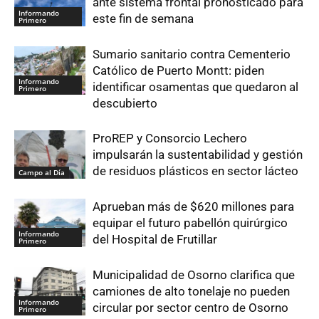
ante sistema frontal pronosticado para
Informando
este fin de semana
Primero
Sumario sanitario contra Cementerio
Católico de Puerto Montt: piden
Informando
identificar osamentas que quedaron al
Primero
descubierto
ProREP y Consorcio Lechero
impulsarán la sustentabilidad y gestión
de residuos plásticos en sector lácteo
Campo al Día
Aprueban más de $620 millones para
equipar el futuro pabellón quirúrgico
Informando
del Hospital de Frutillar
Primero
Municipalidad de Osorno clarifica que
camiones de alto tonelaje no pueden
Informando
circular por sector centro de Osorno
Primero