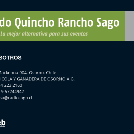
SOTROS
Mackenna 904, Osorno, Chile
ICOLA Y GANADERA DE OSORNO A.G.
64 223 2160
 9 57244942
sa@radiosago.cl