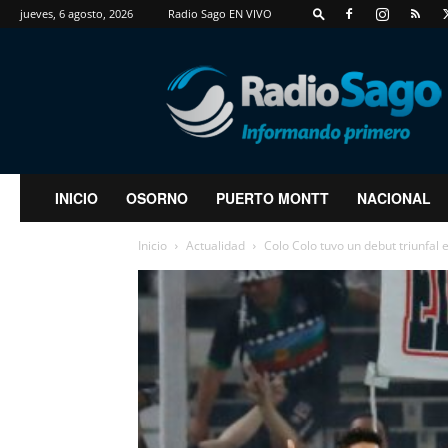
jueves, 6 agosto, 2026
Radio Sago EN VIVO
RadioSago
INICIO
OSORNO
PUERTO MONTT
NACIONAL
Inicio
Actualidad
Colo Colo tuvo un debut triunfal e