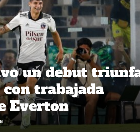
uvo un debut triunfa
o con trabajada
te Everton
46