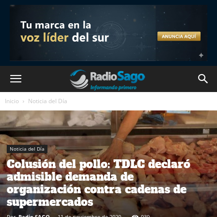
Inicio
Noticia del Día
Noticia del Día
Colusión del pollo: TDLC declaró
admisible demanda de
organización contra cadenas de
supermercados
Por
Radio SAGO
-
11 de noviembre de 2020
939