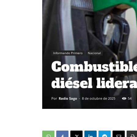
Informando Primero
Nacional
Combustible
diésel lidera
Por
Radio Sago
-
8 de octubre de 2025
54