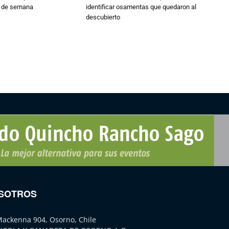
n de semana
identificar osamentas que quedaron al
descubierto
SOTROS
Mackenna 904, Osorno, Chile