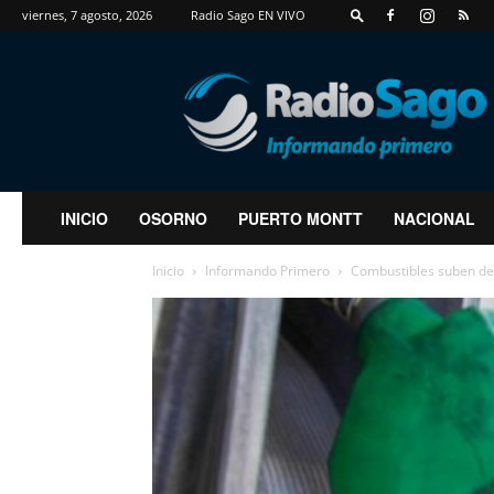
viernes, 7 agosto, 2026
Radio Sago EN VIVO
RadioSago
INICIO
OSORNO
PUERTO MONTT
NACIONAL
Inicio
Informando Primero
Combustibles suben de p