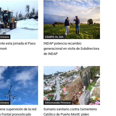
Primero
CAMPO AL DIA
nte esta jornada el Paso
INDAP potencia recambio
amoré
generacional en visita de Subdirectora
de INDAP
Primero
Informando Primero
ne supervisión de la red
Sumario sanitario contra Cementerio
 frontal pronosticado
Católico de Puerto Montt: piden