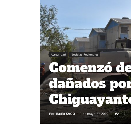
Actualidad
Noticias Regionales
Comenzó dem
dañados por
Chiguayant
Por
Radio SAGO
-
1 de mayo de 2019
112