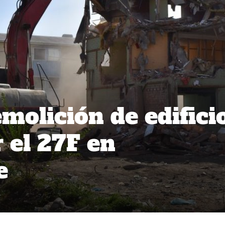
olición de edifici
 el 27F en
e