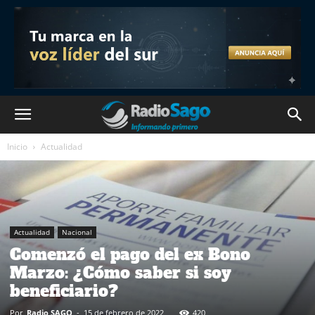
Inicio
Actualidad
Actualidad
Nacional
Comenzó el pago del ex Bono
Marzo: ¿Cómo saber si soy
beneficiario?
Por
Radio SAGO
-
15 de febrero de 2022
420