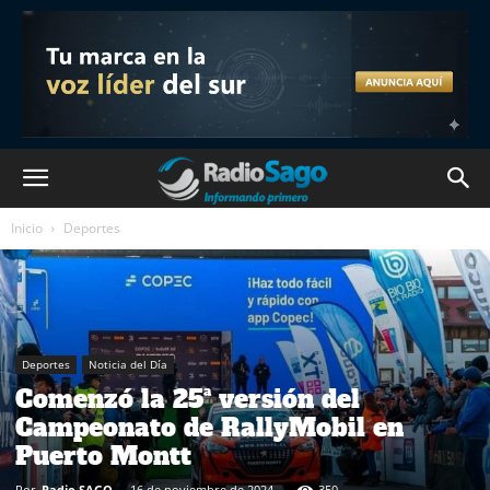
Inicio
Deportes
Deportes
Noticia del Día
Comenzó la 25ª versión del
Campeonato de RallyMobil en
Puerto Montt
Por
Radio SAGO
-
16 de noviembre de 2024
350