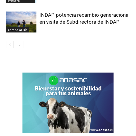
Primero
INDAP potencia recambio generacional
en visita de Subdirectora de INDAP
Campo al Día