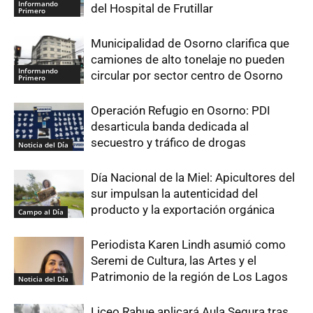
Informando
del Hospital de Frutillar
Primero
Municipalidad de Osorno clarifica que
camiones de alto tonelaje no pueden
Informando
circular por sector centro de Osorno
Primero
Operación Refugio en Osorno: PDI
desarticula banda dedicada al
secuestro y tráfico de drogas
Noticia del Día
Día Nacional de la Miel: Apicultores del
sur impulsan la autenticidad del
producto y la exportación orgánica
Campo al Día
Periodista Karen Lindh asumió como
Seremi de Cultura, las Artes y el
Patrimonio de la región de Los Lagos
Noticia del Día
Liceo Rahue aplicará Aula Segura tras