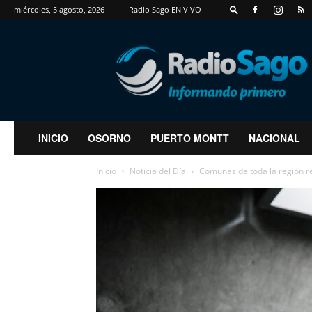
miércoles, 5 agosto, 2026
Radio Sago EN VIVO
RadioSago
INICIO
OSORNO
PUERTO MONTT
NACIONAL
Inicio
Noticia del Día
Comunas de toda la región re