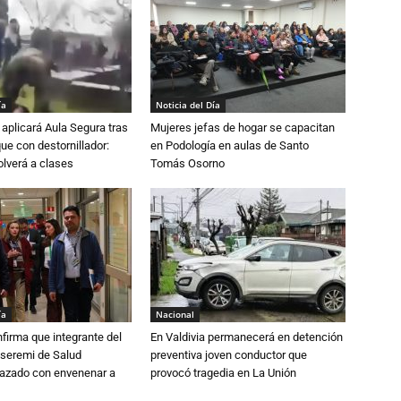
ía
Noticia del Día
aplicará Aula Segura tras
Mujeres jefas de hogar se capacitan
que con destornillador:
en Podología en aulas de Santo
lverá a clases
Tomás Osorno
ía
Nacional
irma que integrante del
En Valdivia permanecerá en detención
 seremi de Salud
preventiva joven conductor que
azado con envenenar a
provocó tragedia en La Unión