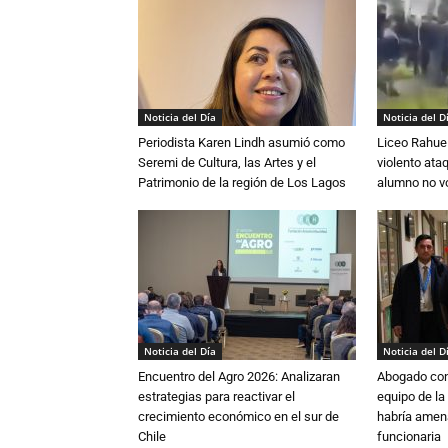
Noticia del Día
Noticia del D
Periodista Karen Lindh asumió como
Liceo Rahue 
Seremi de Cultura, las Artes y el
violento ata
Patrimonio de la región de Los Lagos
alumno no vo
Noticia del Día
Noticia del D
Encuentro del Agro 2026: Analizaran
Abogado conf
estrategias para reactivar el
equipo de la
crecimiento económico en el sur de
habría amen
Chile
funcionaria