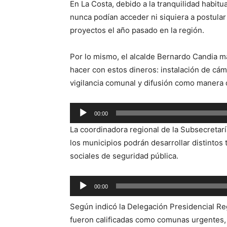
En La Costa, debido a la tranquilidad habit
nunca podían acceder ni siquiera a postula
proyectos el año pasado en la región.
Por lo mismo, el alcalde Bernardo Candia m
hacer con estos dineros: instalación de cá
vigilancia comunal y difusión como manera d
Reproductor
00:00
de
La coordinadora regional de la Subsecretarí
audio
los municipios podrán desarrollar distinto
sociales de seguridad pública.
Reproductor
00:00
de
Según indicó la Delegación Presidencial Re
audio
fueron calificadas como comunas urgentes,