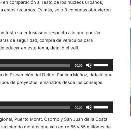
ual en comparación al resto de los núcleos urbanos,
r a estos recursos. Es más, solo 3 comunas obtuvieron
anifestó su entusiasmo respecto a lo que podrán
maras de seguridad, compra de vehículos para
e educar en este tema, detalló el edil.
Utiliza
00:00
las
a de Prevención del Delito, Paulina Muñoz, detalló que
teclas
s tipos de proyectos, emanados desde los consejos
de
flecha
arriba/abajo
Utiliza
00:00
para
las
aumentar
gional, Puerto Montt, Osorno y San Juan de la Costa
teclas
o
 recibiendo montos que van entre 65 y 55 millones de
de