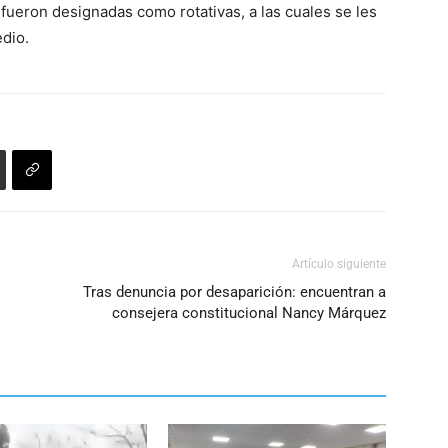
disminuir
 fueron designadas como rotativas, a las cuales se les
flecha
el
dio.
arriba/abajo
volumen.
para
aumentar
o
disminuir
el
volumen.
Artículo siguiente
Tras denuncia por desaparición: encuentran a
consejera constitucional Nancy Márquez