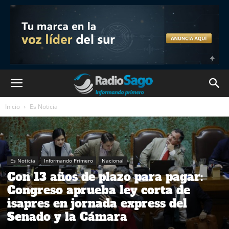
Inicio
Es Noticia
Es Noticia
Informando Primero
Nacional
Con 13 años de plazo para pagar:
Congreso aprueba ley corta de
isapres en jornada express del
Senado y la Cámara