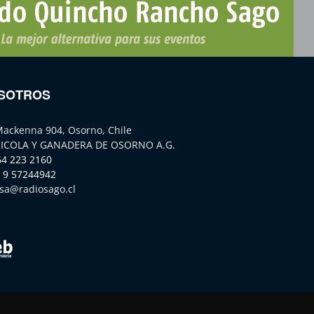
SOTROS
Mackenna 904, Osorno, Chile
ICOLA Y GANADERA DE OSORNO A.G.
64 223 2160
 9 57244942
sa@radiosago.cl