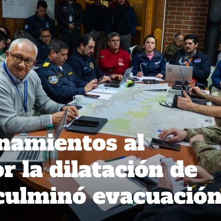
namientos al
r la dilatación de
 culminó evacuació