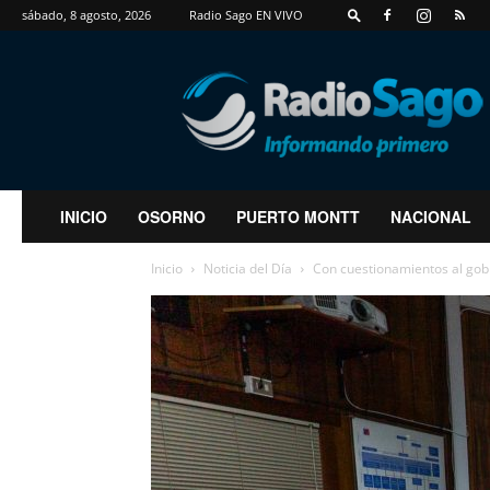
sábado, 8 agosto, 2026
Radio Sago EN VIVO
RadioSago
INICIO
OSORNO
PUERTO MONTT
NACIONAL
Inicio
Noticia del Día
Con cuestionamientos al gobie