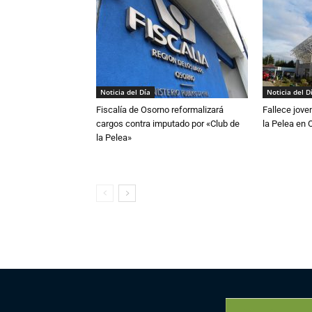
Noticia del Día
Noticia del D
Fiscalía de Osorno reformalizará
Fallece jove
cargos contra imputado por «Club de
la Pelea en 
la Pelea»