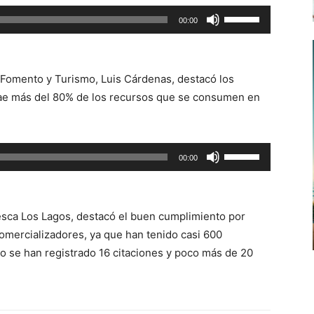
Utiliza
00:00
las
teclas
de
 Fomento y Turismo, Luis Cárdenas, destacó los
flecha
trae más del 80% de los recursos que se consumen en
arriba/abajo
para
aumentar
Utiliza
00:00
o
las
disminuir
teclas
el
de
volumen.
esca Los Lagos, destacó el buen cumplimiento por
flecha
omercializadores, ya que han tenido casi 600
arriba/abajo
lo se han registrado 16 citaciones y poco más de 20
para
aumentar
o