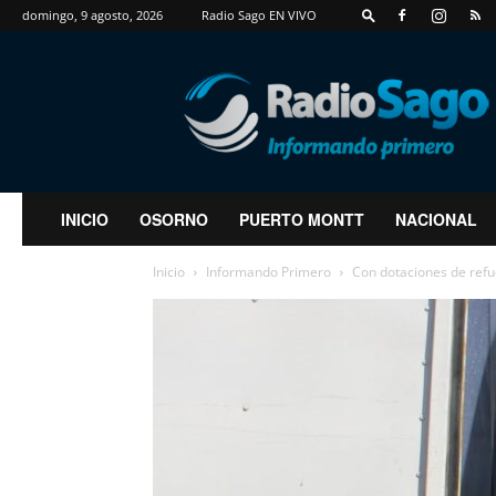
domingo, 9 agosto, 2026
Radio Sago EN VIVO
RadioSago
INICIO
OSORNO
PUERTO MONTT
NACIONAL
Inicio
Informando Primero
Con dotaciones de refu