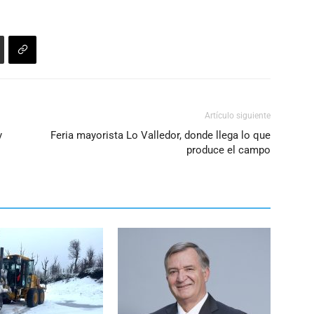
disminuir
el
volumen.
Artículo siguiente
y
Feria mayorista Lo Valledor, donde llega lo que
produce el campo