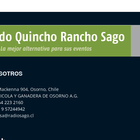
SOTROS
Mackenna 904, Osorno, Chile
ICOLA Y GANADERA DE OSORNO A.G.
64 223 2160
 9 57244942
sa@radiosago.cl