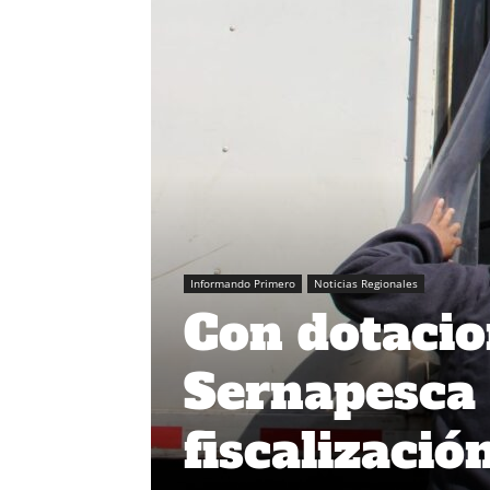
Informando Primero
Noticias Regionales
Con dotacio
Sernapesca 
fiscalizació