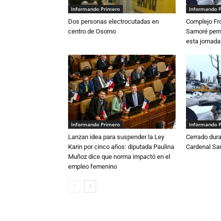
Informando Primero
Informando 
Dos personas electrocutadas en
Complejo Fro
centro de Osorno
Samoré perm
esta jornada
Informando Primero
Informando 
Lanzan idea para suspender la Ley
Cerrado dura
Karin por cinco años: diputada Paulina
Cardenal S
Muñoz dice que norma impactó en el
empleo femenino