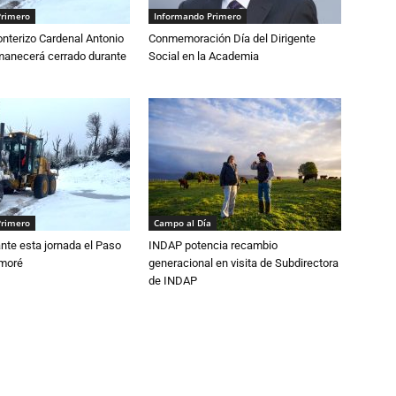
Primero
Informando Primero
nterizo Cardenal Antonio
Conmemoración Día del Dirigente
anecerá cerrado durante
Social en la Academia
Primero
Campo al Día
nte esta jornada el Paso
INDAP potencia recambio
amoré
generacional en visita de Subdirectora
de INDAP