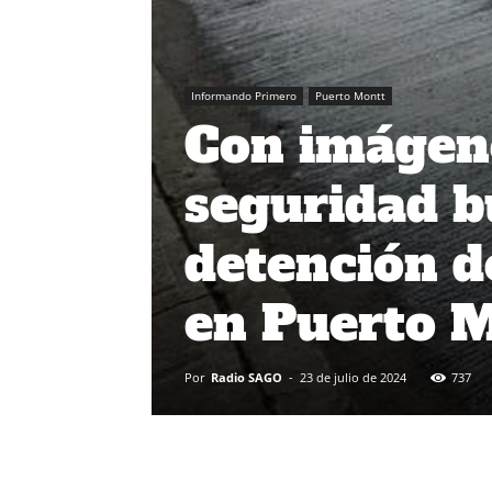
Informando Primero
Puerto Montt
Con imágen
seguridad b
detención d
en Puerto 
Por
Radio SAGO
-
23 de julio de 2024
737