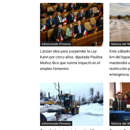
Informando Primero
Noticia del D
Lanzan idea para suspender la Ley
Este sábado 
Karin por cinco años: diputada Paulina
km del bypas
Muñoz dice que norma impactó en el
mantendrá u
empleo femenino
restricción p
emergencia
Informando Primero
Noticia del D