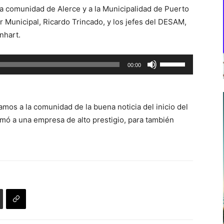
la comunidad de Alerce y a la Municipalidad de Puerto
 Municipal, Ricardo Trincado, y los jefes del DESAM,
nhart.
Utiliza
00:00
las
teclas
de
amos a la comunidad de la buena noticia del inicio del
flecha
ó a una empresa de alto prestigio, para también
arriba/abajo
para
aumentar
o
disminuir
el
volumen.