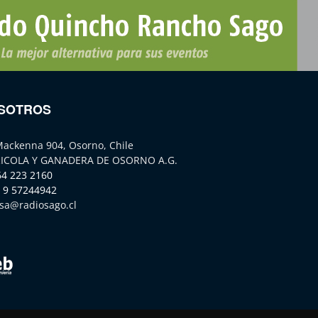
SOTROS
Mackenna 904, Osorno, Chile
ICOLA Y GANADERA DE OSORNO A.G.
64 223 2160
 9 57244942
sa@radiosago.cl