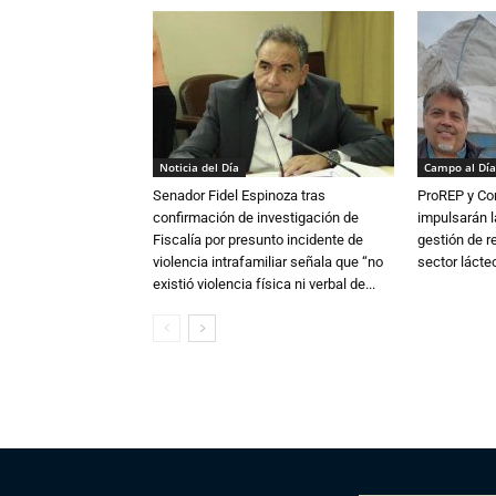
Noticia del Día
Campo al Día
Senador Fidel Espinoza tras
ProREP y Co
confirmación de investigación de
impulsarán l
Fiscalía por presunto incidente de
gestión de r
violencia intrafamiliar señala que “no
sector lácte
existió violencia física ni verbal de...