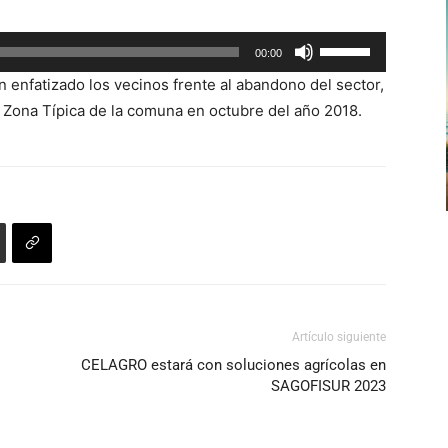
arriba/abajo
para
Utiliza
00:00
aumentar
las
o
enfatizado los vecinos frente al abandono del sector,
teclas
disminuir
 Zona Típica de la comuna en octubre del año 2018.
de
el
flecha
volumen.
arriba/abajo
para
aumentar
o
disminuir
el
volumen.
Artículo siguiente
CELAGRO estará con soluciones agrícolas en
SAGOFISUR 2023