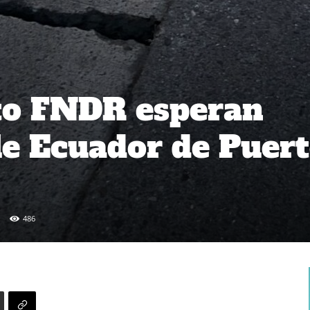
to FNDR esperan
le Ecuador de Puer
486