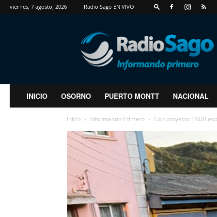
viernes, 7 agosto, 2026
Radio Sago EN VIVO
RadioSago
INICIO
OSORNO
PUERTO MONTT
NACIONAL
Inicio
Informando Primero
Con proyecto FNDR esp