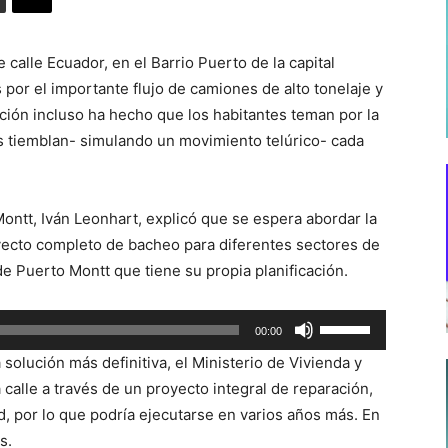
alle Ecuador, en el Barrio Puerto de la capital
 por el importante flujo de camiones de alto tonelaje y
ación incluso ha hecho que los habitantes teman por la
as tiemblan- simulando un movimiento telúrico- cada
Montt, Iván Leonhart, explicó que se espera abordar la
yecto completo de bacheo para diferentes sectores de
e Puerto Montt que tiene su propia planificación.
Utiliza
00:00
las
solución más definitiva, el Ministerio de Vivienda y
teclas
calle a través de un proyecto integral de reparación,
de
d, por lo que podría ejecutarse en varios años más. En
flecha
os.