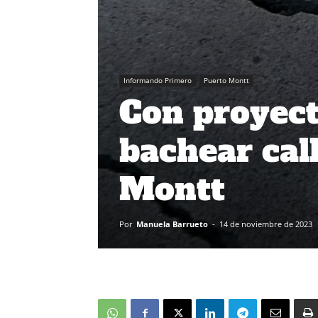
Informando Primero
Puerto Montt
Con proyec
bachear cal
Montt
Por
Manuela Barrueto
-
14 de noviembre de 2023