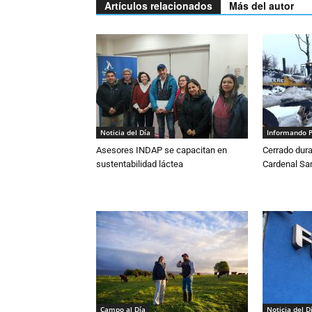
Artículos relacionados
Más del autor
Noticia del Día
Informando 
Asesores INDAP se capacitan en
Cerrado dura
sustentabilidad láctea
Cardenal S
Campo al Día
Noticia del D