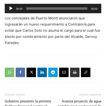
Reproductor
00:00
00:00
de
Los concejales de Puerto Montt anunciaron que
audio
ingresarán un nuevo requerimiento a Contraloría para
evitar que Carlos Soto no asuma el cargo para el cual fue
electo por nombramiento por parte del Alcalde, Gervoy
Paredes.
Artículo anterior
Artículo siguiente
Gobierno presentó la primera
Avanza proyecto de agua