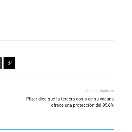
el
volumen.
Artículo siguiente
Pfizer dice que la tercera dosis de su vacuna
ofrece una protección del 95,6%