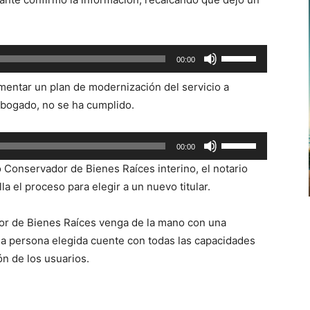
Utiliza
00:00
las
entar un plan de modernización del servicio a
teclas
abogado, no se ha cumplido.
de
flecha
Utiliza
arriba/abajo
00:00
las
para
Conservador de Bienes Raíces interino, el notario
teclas
aumentar
la el proceso para elegir a un nuevo titular.
de
o
flecha
disminuir
or de Bienes Raíces venga de la mano con una
arriba/abajo
el
 la persona elegida cuente con todas las capacidades
para
volumen.
n de los usuarios.
aumentar
o
disminuir