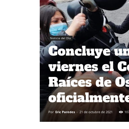
Noticia del Día
Concluye un
viernes el 
Raíces de O
oficialment
Por
Eric Paredes
-
21 de octubre de 2021
10