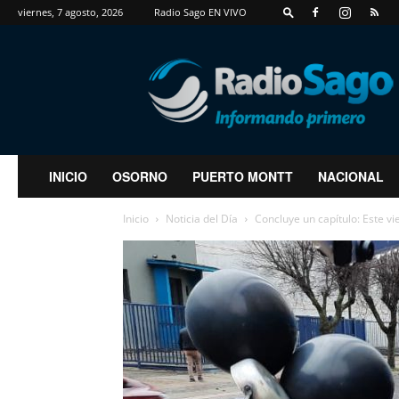
viernes, 7 agosto, 2026
Radio Sago EN VIVO
RadioSago
INICIO
OSORNO
PUERTO MONTT
NACIONAL
Inicio
Noticia del Día
Concluye un capítulo: Este v