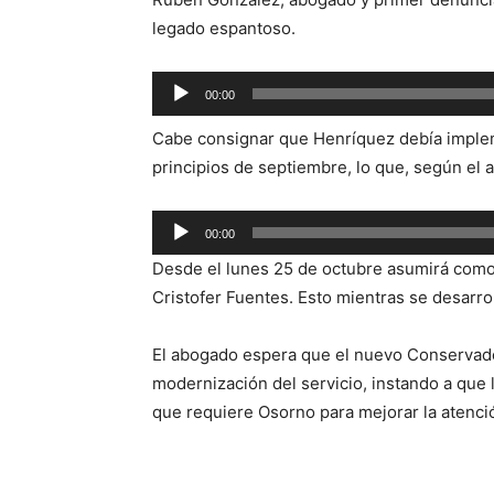
legado espantoso.
Reproductor
00:00
de
Cabe consignar que Henríquez debía implem
audio
principios de septiembre, lo que, según el 
Reproductor
00:00
de
Desde el lunes 25 de octubre asumirá como 
audio
Cristofer Fuentes. Esto mientras se desarrol
El abogado espera que el nuevo Conservad
modernización del servicio, instando a que
que requiere Osorno para mejorar la atenció