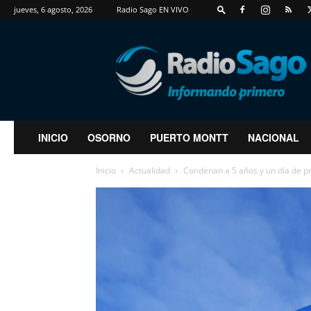
jueves, 6 agosto, 2026
Radio Sago EN VIVO
RadioSago
INICIO
OSORNO
PUERTO MONTT
NACIONAL
Inicio
Actualidad
Condenan a 5 años y un día de pre