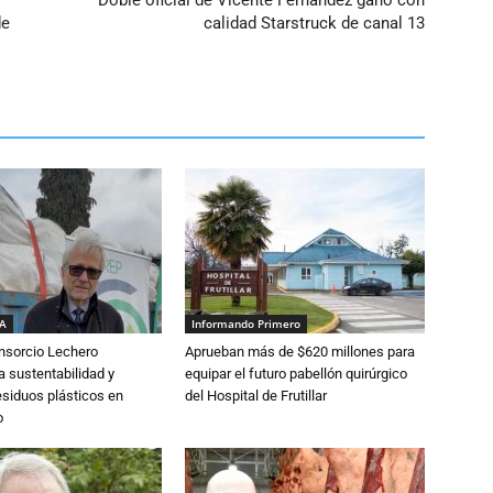
Doble oficial de Vicente Fernández ganó con
de
calidad Starstruck de canal 13
IA
Informando Primero
nsorcio Lechero
Aprueban más de $620 millones para
a sustentabilidad y
equipar el futuro pabellón quirúrgico
esiduos plásticos en
del Hospital de Frutillar
o