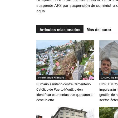
Hospital Intercultural de San Juan de La Costa
suspende APS por suspensión de suministro 
agua
Artículos relacionados
Más del autor
Informando Primero
CAMPO AL D
Sumario sanitario contra Cementerio
ProREP y Co
Católico de Puerto Montt: piden
impulsarán l
identificar osamentas que quedaron al
gestión de r
descubierto
sector lácte