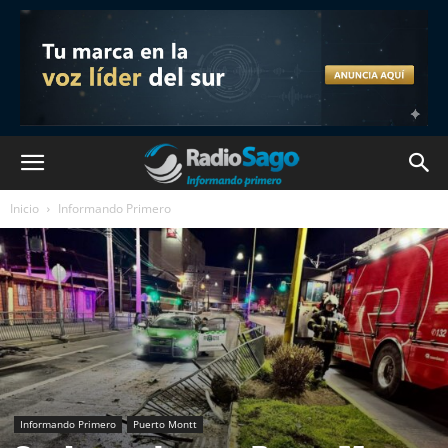
Inicio
Informando Primero
Informando Primero
Puerto Montt