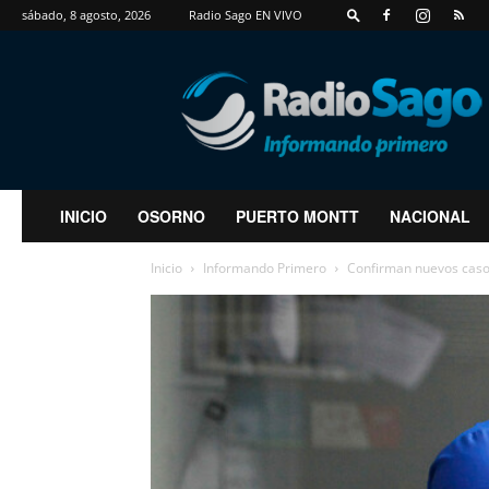
sábado, 8 agosto, 2026
Radio Sago EN VIVO
RadioSago
INICIO
OSORNO
PUERTO MONTT
NACIONAL
Inicio
Informando Primero
Confirman nuevos caso