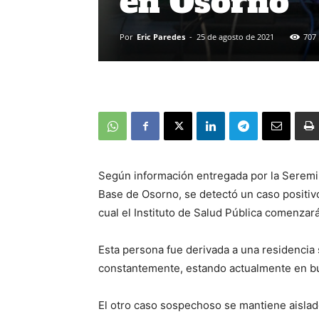
en Osorno
Por
Eric Paredes
-
25 de agosto de 2021
707
Según información entregada por la Seremi 
Base de Osorno, se detectó un caso positivo 
cual el Instituto de Salud Pública comenzará
Esta persona fue derivada a una residencia
constantemente, estando actualmente en b
El otro caso sospechoso se mantiene aislado