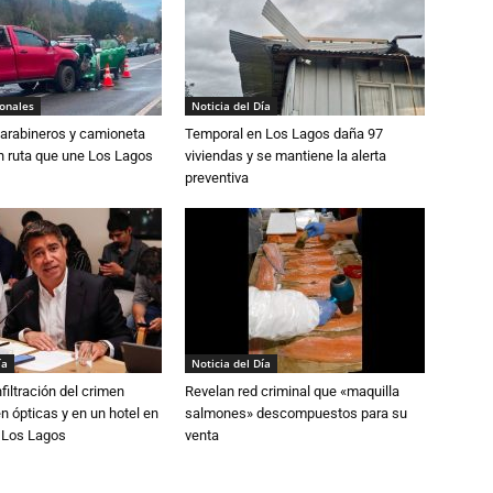
ionales
Noticia del Día
Carabineros y camioneta
Temporal en Los Lagos daña 97
n ruta que une Los Lagos
viviendas y se mantiene la alerta
preventiva
ía
Noticia del Día
filtración del crimen
Revelan red criminal que «maquilla
n ópticas y en un hotel en
salmones» descompuestos para su
e Los Lagos
venta