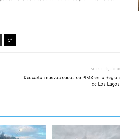
para
aumentar
o
disminuir
el
volumen.
Artículo siguiente
Descartan nuevos casos de PIMS en la Región
o
de Los Lagos