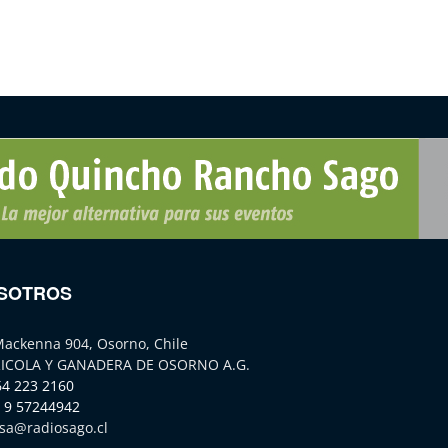
SOTROS
Mackenna 904, Osorno, Chile
ICOLA Y GANADERA DE OSORNO A.G.
64 223 2160
 9 57244942
sa@radiosago.cl