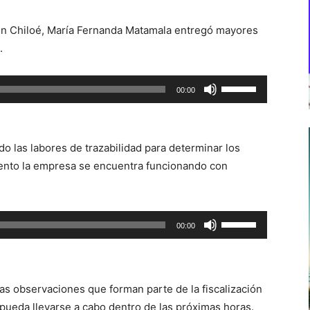
 en Chiloé, María Fernanda Matamala entregó mayores
.
Utiliza
00:00
las
teclas
de
do las labores de trazabilidad para determinar los
flecha
ento la empresa se encuentra funcionando con
arriba/abajo
para
aumentar
Utiliza
00:00
o
las
disminuir
teclas
el
de
volumen.
as observaciones que forman parte de la fiscalización
flecha
pueda llevarse a cabo dentro de las próximas horas.
arriba/abajo