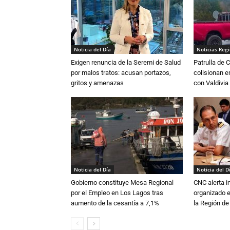
Noticia del Día
Noticias Reg
Exigen renuncia de la Seremi de Salud
Patrulla de 
por malos tratos: acusan portazos,
colisionan e
gritos y amenazas
con Valdivia
Noticia del Día
Noticia del D
Gobierno constituye Mesa Regional
CNC alerta in
por el Empleo en Los Lagos tras
organizado e
aumento de la cesantía a 7,1%
la Región d