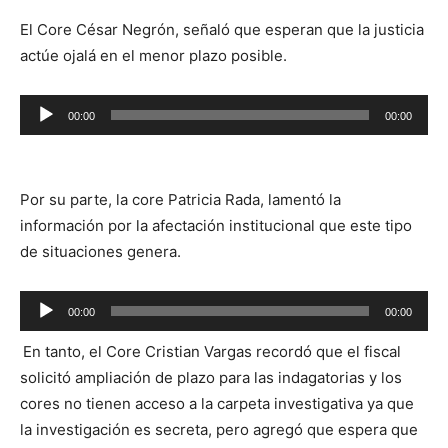
El Core César Negrón, señaló que esperan que la justicia
actúe ojalá en el menor plazo posible.
Reproductor
00:00
00:00
de
audio
Por su parte, la core Patricia Rada, lamentó la
información por la afectación institucional que este tipo
de situaciones genera.
Reproductor
00:00
00:00
de
En tanto, el Core Cristian Vargas recordó que el fiscal
audio
solicitó ampliación de plazo para las indagatorias y los
cores no tienen acceso a la carpeta investigativa ya que
la investigación es secreta, pero agregó que espera que