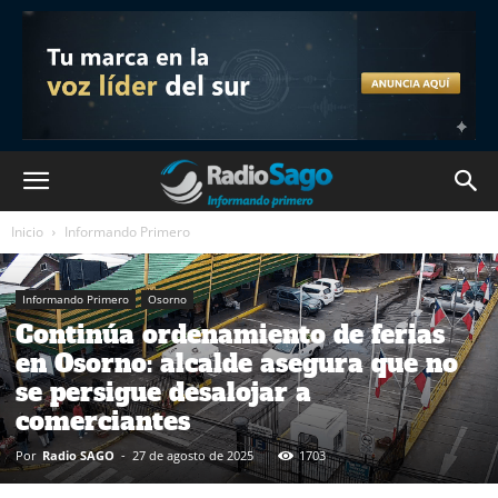
Inicio
Informando Primero
Informando Primero
Osorno
Continúa ordenamiento de ferias
en Osorno: alcalde asegura que no
se persigue desalojar a
comerciantes
Por
Radio SAGO
-
27 de agosto de 2025
1703