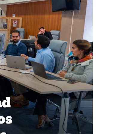
ad
os