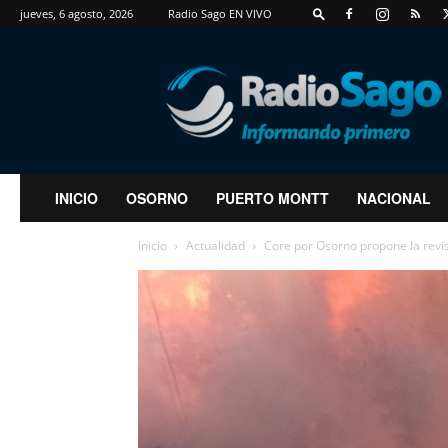
jueves, 6 agosto, 2026
Radio Sago EN VIVO
RadioSago
INICIO
OSORNO
PUERTO MONTT
NACIONAL
Inicio
Actualidad
Core por Osorno propone la revis