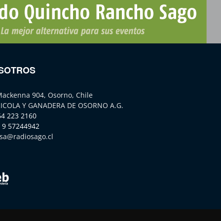
SOTROS
Mackenna 904, Osorno, Chile
ICOLA Y GANADERA DE OSORNO A.G.
64 223 2160
 9 57244942
sa@radiosago.cl