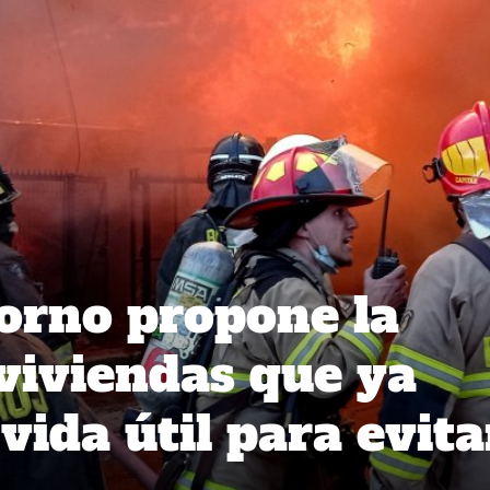
orno propone la
 viviendas que ya
ida útil para evita