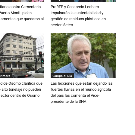
tario contra Cementerio
ProREP y Consorcio Lechero
Puerto Montt: piden
impulsarán la sustentabilidad y
osamentas que quedaron al
gestión de residuos plásticos en
sector lácteo
Primero
Campo al Día
d de Osorno clarifica que
Las lecciones que están dejando las
alto tonelaje no pueden
fuertes lluvias en el mundo agrícola
 sector centro de Osorno
del país las comenta el Vice-
presidente de la SNA