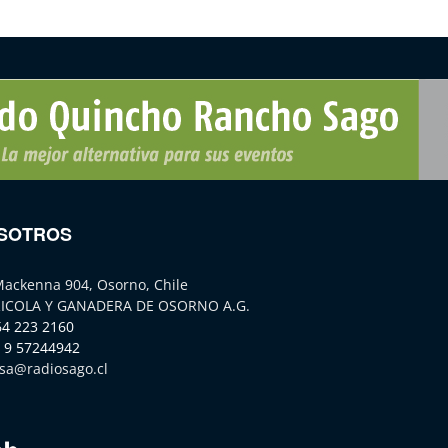
SOTROS
Mackenna 904, Osorno, Chile
ICOLA Y GANADERA DE OSORNO A.G.
64 223 2160
 9 57244942
sa@radiosago.cl