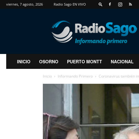
viernes, 7 agosto, 2026
Radio Sago EN VIVO
RadioSago
INICIO
OSORNO
PUERTO MONTT
NACIONAL
Inicio
Informando Primero
Coronavirus también im