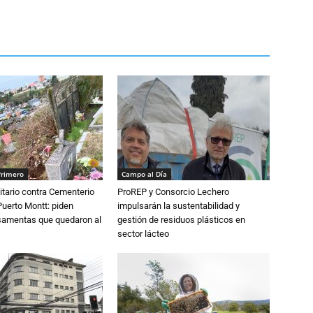
Primero
Campo al Día
tario contra Cementerio
ProREP y Consorcio Lechero
Puerto Montt: piden
impulsarán la sustentabilidad y
osamentas que quedaron al
gestión de residuos plásticos en
sector lácteo