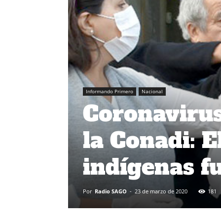
Informando Primero
Nacional
Coronaviru
la Conadi: E
indígenas f
Por
Radio SAGO
-
23 de marzo de 2020
181