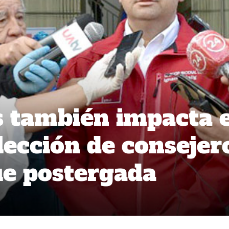
s también impacta 
lección de consejer
ue postergada