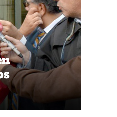
en
os