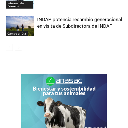
Informando
Primero
INDAP potencia recambio generacional
en visita de Subdirectora de INDAP
Campo al Día