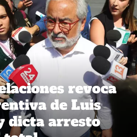
elaciones revoca
ventiva de Luis
y dicta arresto