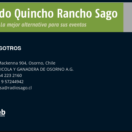
SOTROS
Mackenna 904, Osorno, Chile
ICOLA Y GANADERA DE OSORNO A.G.
64 223 2160
 9 57244942
sa@radiosago.cl