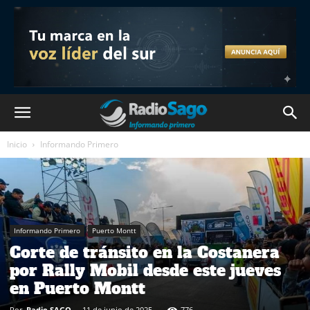
Inicio
Informando Primero
Informando Primero
Puerto Montt
Corte de tránsito en la Costanera
por Rally Mobil desde este jueves
en Puerto Montt
Por
Radio SAGO
-
11 de junio de 2025
776