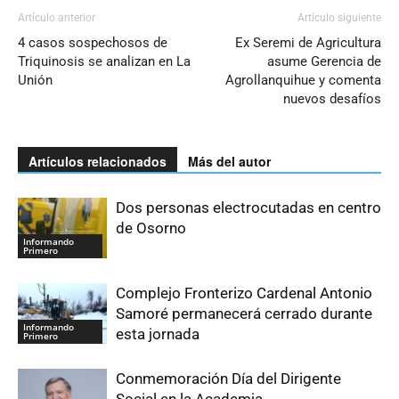
Artículo anterior
Artículo siguiente
4 casos sospechosos de
Ex Seremi de Agricultura
Triquinosis se analizan en La
asume Gerencia de
Unión
Agrollanquihue y comenta
nuevos desafíos
Artículos relacionados
Más del autor
Dos personas electrocutadas en centro
de Osorno
Informando
Primero
Complejo Fronterizo Cardenal Antonio
Samoré permanecerá cerrado durante
Informando
esta jornada
Primero
Conmemoración Día del Dirigente
Social en la Academia