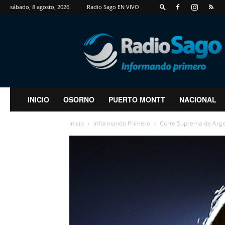
sábado, 8 agosto, 2026
Radio Sago EN VIVO
RadioSago
INICIO
OSORNO
PUERTO MONTT
NACIONAL
Inicio
Informando Primero
Corte Suprema de Argent