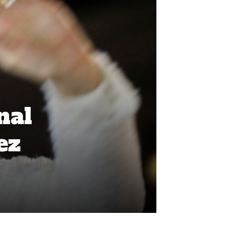
nal
ez