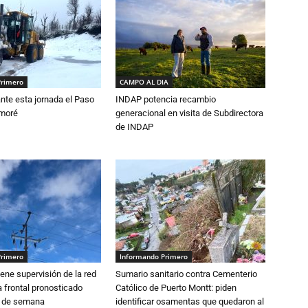
Primero
CAMPO AL DIA
nte esta jornada el Paso
INDAP potencia recambio
amoré
generacional en visita de Subdirectora
de INDAP
Primero
Informando Primero
ne supervisión de la red
Sumario sanitario contra Cementerio
 frontal pronosticado
Católico de Puerto Montt: piden
n de semana
identificar osamentas que quedaron al