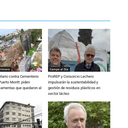
Primero
Campo al Día
tario contra Cementerio
ProREP y Consorcio Lechero
Puerto Montt: piden
impulsarán la sustentabilidad y
osamentas que quedaron al
gestión de residuos plásticos en
sector lácteo