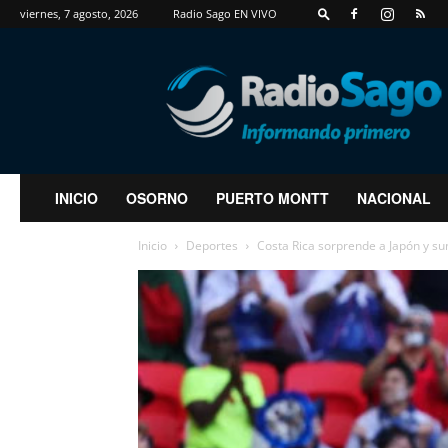
viernes, 7 agosto, 2026
Radio Sago EN VIVO
RadioSago
INICIO
OSORNO
PUERTO MONTT
NACIONAL
Inicio
Deportes
Costa Rica sorprende a Japón y sum