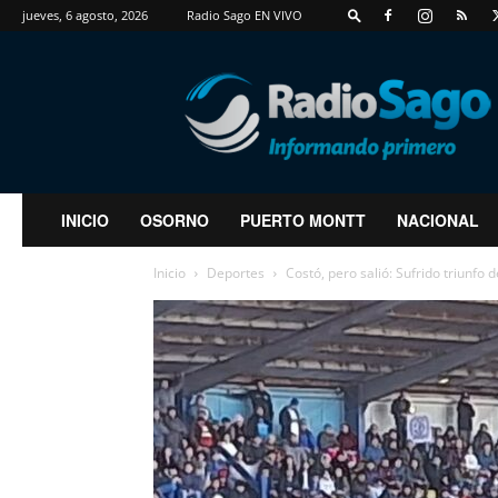
jueves, 6 agosto, 2026
Radio Sago EN VIVO
RadioSago
INICIO
OSORNO
PUERTO MONTT
NACIONAL
Inicio
Deportes
Costó, pero salió: Sufrido triunfo d