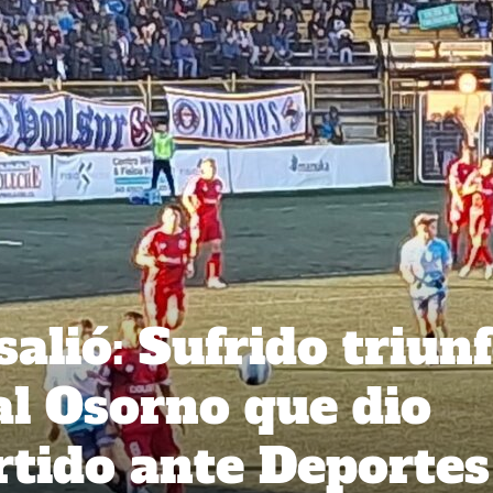
salió: Sufrido triun
al Osorno que dio
artido ante Deportes