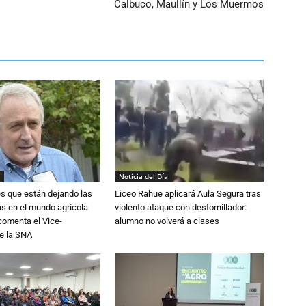
Calbuco, Maullín y Los Muermos
Noticia del Día
s que están dejando las
Liceo Rahue aplicará Aula Segura tras
ias en el mundo agrícola
violento ataque con destornillador:
 comenta el Vice-
alumno no volverá a clases
e la SNA