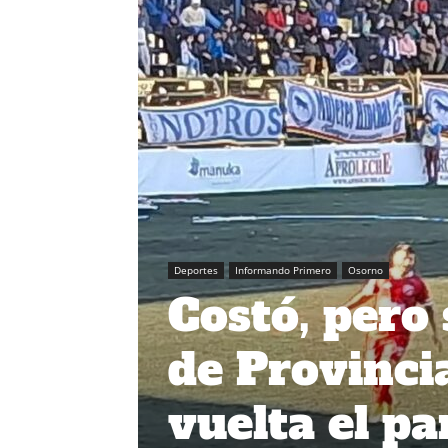
Deportes
Informando Primero
Osorno
Costó, pero 
de Provinci
vuelta el p