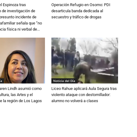
l Espinoza tras
Operación Refugio en Osorno: PDI
 de investigación de
desarticula banda dedicada al
 presunto incidente de
secuestro y tráfico de drogas
trafamiliar señala que “no
cia física ni verbal de...
ía
Noticia del Día
Karen Lindh asumió como
Liceo Rahue aplicará Aula Segura tras
tura, las Artes y el
violento ataque con destornillador:
e la región de Los Lagos
alumno no volverá a clases