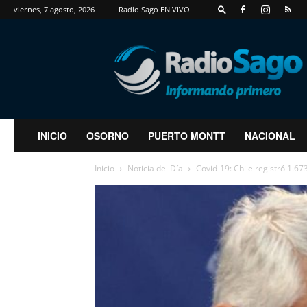
viernes, 7 agosto, 2026
Radio Sago EN VIVO
RadioSago
INICIO
OSORNO
PUERTO MONTT
NACIONAL
Inicio
Noticia del Día
Covid-19: Chile registró 1.67