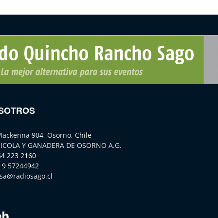
SOTROS
Mackenna 904, Osorno, Chile
ICOLA Y GANADERA DE OSORNO A.G.
64 223 2160
 9 57244942
sa@radiosago.cl