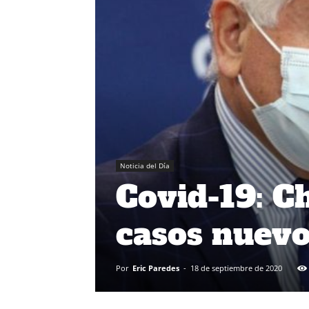
Noticia del Día
Covid-19: Ch
casos nuevos
Por
Eric Paredes
-
18 de septiembre de 2020