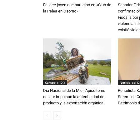
Fallece joven que participó en «Club de
Senador Fide
la Pelea en Osorno»
confirmación
Fiscalía por
violencia in
existió violen
Campo al Día
Noticia del D
Día Nacional de la Miel: Apicultores
Periodista 
del sur impulsan la autenticidad del
Seremi de Cul
producto y la exportación orgánica
Patrimonio d