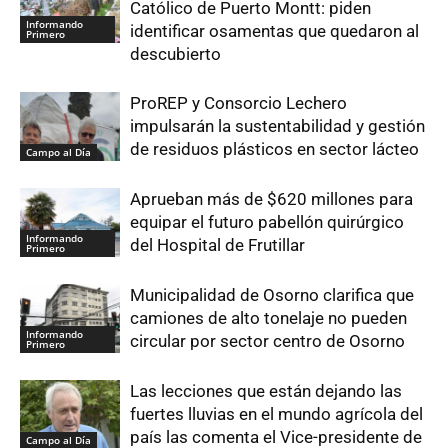
Católico de Puerto Montt: piden
Informando
identificar osamentas que quedaron al
Primero
descubierto
ProREP y Consorcio Lechero
impulsarán la sustentabilidad y gestión
de residuos plásticos en sector lácteo
Campo al Día
Aprueban más de $620 millones para
equipar el futuro pabellón quirúrgico
Informando
del Hospital de Frutillar
Primero
Municipalidad de Osorno clarifica que
camiones de alto tonelaje no pueden
Informando
circular por sector centro de Osorno
Primero
Las lecciones que están dejando las
fuertes lluvias en el mundo agrícola del
país las comenta el Vice-presidente de
Campo al Día