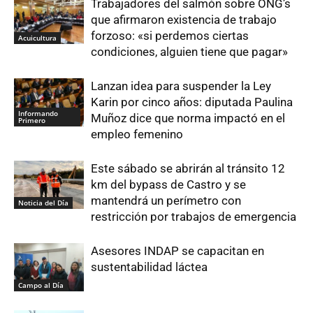
Trabajadores del salmón sobre ONG’s
que afirmaron existencia de trabajo
forzoso: «si perdemos ciertas
Acuicultura
condiciones, alguien tiene que pagar»
Lanzan idea para suspender la Ley
Karin por cinco años: diputada Paulina
Informando
Muñoz dice que norma impactó en el
Primero
empleo femenino
Este sábado se abrirán al tránsito 12
km del bypass de Castro y se
mantendrá un perímetro con
Noticia del Día
restricción por trabajos de emergencia
Asesores INDAP se capacitan en
sustentabilidad láctea
Campo al Día