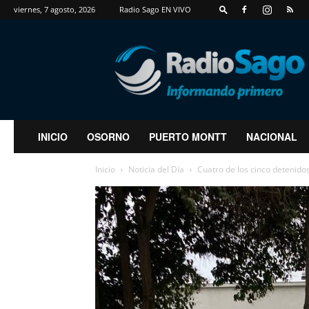
viernes, 7 agosto, 2026
Radio Sago EN VIVO
RadioSago
INICIO
OSORNO
PUERTO MONTT
NACIONAL
Inicio
Noticia del Día
Cuatro de los cinco detenidos