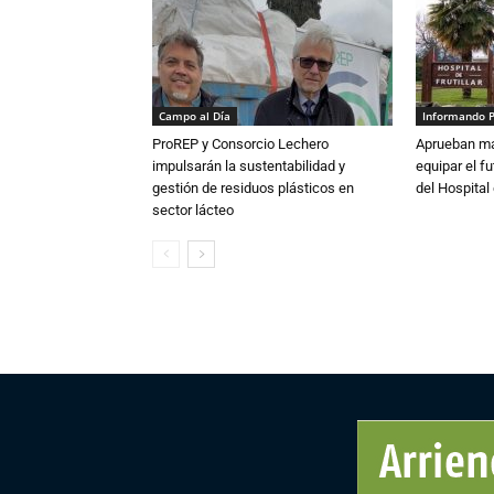
Campo al Día
Informando 
ProREP y Consorcio Lechero
Aprueban má
impulsarán la sustentabilidad y
equipar el fu
gestión de residuos plásticos en
del Hospital 
sector lácteo