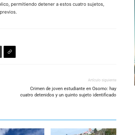
blico, permitiendo detener a estos cuatro sujetos,
para
previos.
aumentar
o
disminuir
el
volumen.
Artículo siguiente
Crimen de joven estudiante en Osorno: hay
cuatro detenidos y un quinto sujeto identificado