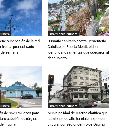
Primero
Informando Primero
ne supervisión de la red
Sumario sanitario contra Cementerio
 frontal pronosticado
Católico de Puerto Montt: piden
n de semana
identificar osamentas que quedaron al
descubierto
Primero
Informando Primero
s de $620 millones para
Municipalidad de Osorno clarifica que
turo pabellón quirúrgico
camiones de alto tonelaje no pueden
de Frutillar
circular por sector centro de Osorno