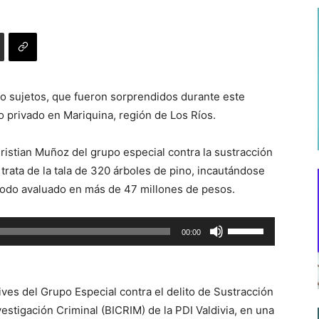
o sujetos, que fueron sorprendidos durante este
 privado en Mariquina, región de Los Ríos.
ristian Muñoz del grupo especial contra la sustracción
 trata de la tala de 320 árboles de pino, incautándose
todo avaluado en más de 47 millones de pesos.
Utiliza
00:00
las
teclas
de
ives del Grupo Especial contra el delito de Sustracción
flecha
stigación Criminal (BICRIM) de la PDI Valdivia, en una
arriba/abajo