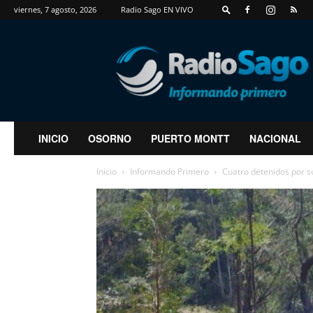
viernes, 7 agosto, 2026
Radio Sago EN VIVO
RadioSago
INICIO
OSORNO
PUERTO MONTT
NACIONAL
Inicio
Informando Primero
Cuatro detenidos por s