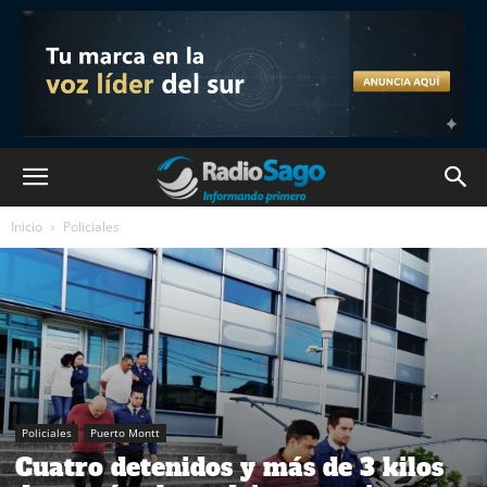
Inicio
Policiales
Policiales
Puerto Montt
Cuatro detenidos y más de 3 kilos